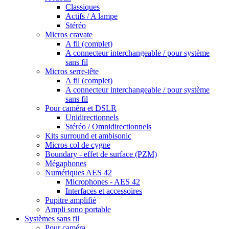
Classiques
Actifs / A lampe
Stéréo
Micros cravate
A fil (complet)
A connecteur interchangeable / pour système
sans fil
Micros serre-tête
A fil (complet)
A connecteur interchangeable / pour système
sans fil
Pour caméra et DSLR
Unidirectionnels
Stéréo / Omnidirectionnels
Kits surround et ambisonic
Micros col de cygne
Boundary - effet de surface (PZM)
Mégaphones
Numériques AES 42
Microphones - AES 42
Interfaces et accessoires
Pupitre amplifié
Ampli sono portable
Systèmes sans fil
Pour caméra