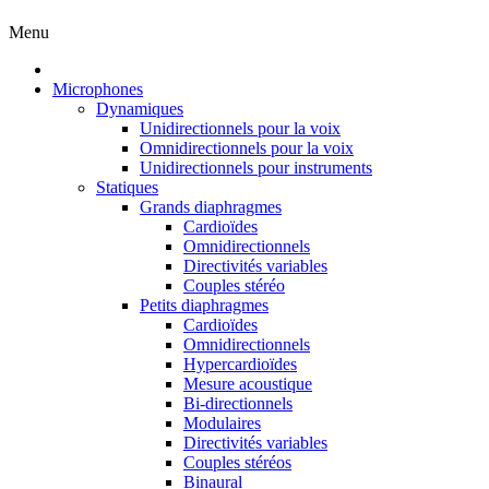
Menu
Microphones
Dynamiques
Unidirectionnels pour la voix
Omnidirectionnels pour la voix
Unidirectionnels pour instruments
Statiques
Grands diaphragmes
Cardioïdes
Omnidirectionnels
Directivités variables
Couples stéréo
Petits diaphragmes
Cardioïdes
Omnidirectionnels
Hypercardioïdes
Mesure acoustique
Bi-directionnels
Modulaires
Directivités variables
Couples stéréos
Binaural