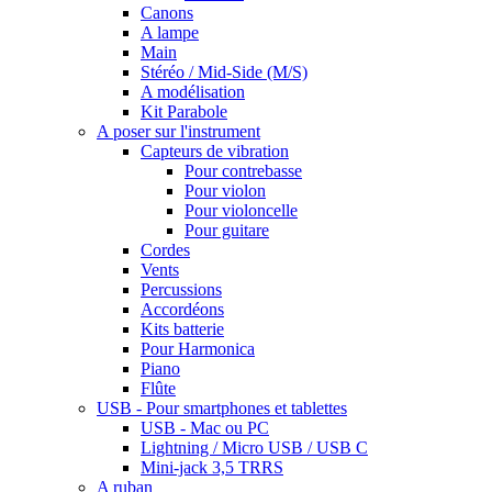
Canons
A lampe
Main
Stéréo / Mid-Side (M/S)
A modélisation
Kit Parabole
A poser sur l'instrument
Capteurs de vibration
Pour contrebasse
Pour violon
Pour violoncelle
Pour guitare
Cordes
Vents
Percussions
Accordéons
Kits batterie
Pour Harmonica
Piano
Flûte
USB - Pour smartphones et tablettes
USB - Mac ou PC
Lightning / Micro USB / USB C
Mini-jack 3,5 TRRS
A ruban