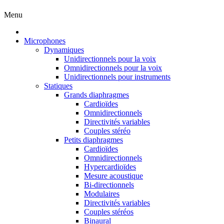
Menu
Microphones
Dynamiques
Unidirectionnels pour la voix
Omnidirectionnels pour la voix
Unidirectionnels pour instruments
Statiques
Grands diaphragmes
Cardioïdes
Omnidirectionnels
Directivités variables
Couples stéréo
Petits diaphragmes
Cardioïdes
Omnidirectionnels
Hypercardioïdes
Mesure acoustique
Bi-directionnels
Modulaires
Directivités variables
Couples stéréos
Binaural