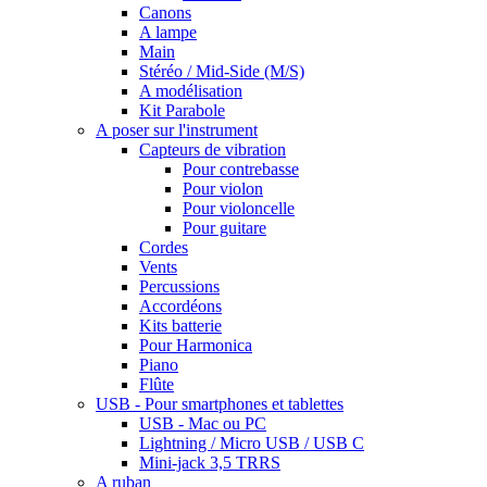
Canons
A lampe
Main
Stéréo / Mid-Side (M/S)
A modélisation
Kit Parabole
A poser sur l'instrument
Capteurs de vibration
Pour contrebasse
Pour violon
Pour violoncelle
Pour guitare
Cordes
Vents
Percussions
Accordéons
Kits batterie
Pour Harmonica
Piano
Flûte
USB - Pour smartphones et tablettes
USB - Mac ou PC
Lightning / Micro USB / USB C
Mini-jack 3,5 TRRS
A ruban