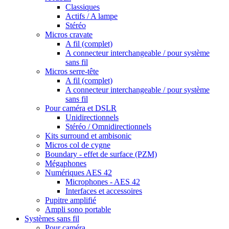
Classiques
Actifs / A lampe
Stéréo
Micros cravate
A fil (complet)
A connecteur interchangeable / pour système
sans fil
Micros serre-tête
A fil (complet)
A connecteur interchangeable / pour système
sans fil
Pour caméra et DSLR
Unidirectionnels
Stéréo / Omnidirectionnels
Kits surround et ambisonic
Micros col de cygne
Boundary - effet de surface (PZM)
Mégaphones
Numériques AES 42
Microphones - AES 42
Interfaces et accessoires
Pupitre amplifié
Ampli sono portable
Systèmes sans fil
Pour caméra