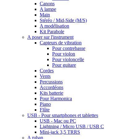
Canons
A lampe
Main
Stéréo / Mid-Side (M/S)
A modélisation
Kit Parabole
A poser sur l'instrument
Capteurs de vibration
Pour contrebasse
Pour violon
Pour violoncelle
Pour guitare
Cordes
Vents
Percussions
Accordéons
Kits batterie
Pour Harmonica
Piano
Flûte
USB - Pour smartphones et tablettes
USB - Mac ou PC
Lightning / Micro USB / USB C
Mini-jack 3,5 TRRS
A ruban