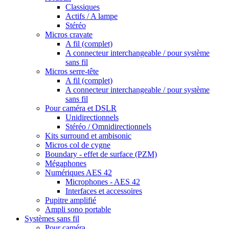
Classiques
Actifs / A lampe
Stéréo
Micros cravate
A fil (complet)
A connecteur interchangeable / pour système
sans fil
Micros serre-tête
A fil (complet)
A connecteur interchangeable / pour système
sans fil
Pour caméra et DSLR
Unidirectionnels
Stéréo / Omnidirectionnels
Kits surround et ambisonic
Micros col de cygne
Boundary - effet de surface (PZM)
Mégaphones
Numériques AES 42
Microphones - AES 42
Interfaces et accessoires
Pupitre amplifié
Ampli sono portable
Systèmes sans fil
Pour caméra