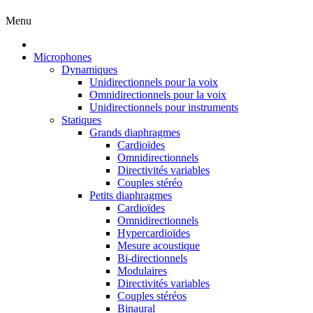
Menu
Microphones
Dynamiques
Unidirectionnels pour la voix
Omnidirectionnels pour la voix
Unidirectionnels pour instruments
Statiques
Grands diaphragmes
Cardioïdes
Omnidirectionnels
Directivités variables
Couples stéréo
Petits diaphragmes
Cardioïdes
Omnidirectionnels
Hypercardioïdes
Mesure acoustique
Bi-directionnels
Modulaires
Directivités variables
Couples stéréos
Binaural