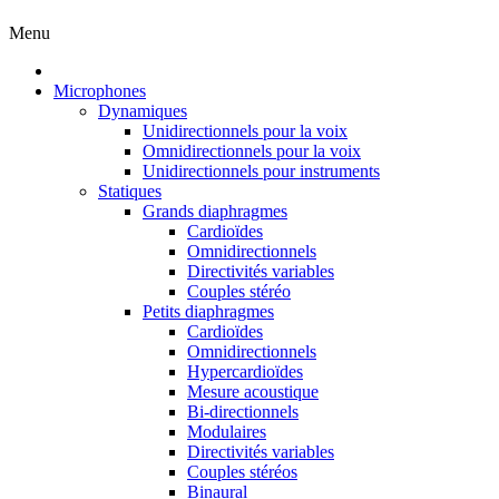
Menu
Microphones
Dynamiques
Unidirectionnels pour la voix
Omnidirectionnels pour la voix
Unidirectionnels pour instruments
Statiques
Grands diaphragmes
Cardioïdes
Omnidirectionnels
Directivités variables
Couples stéréo
Petits diaphragmes
Cardioïdes
Omnidirectionnels
Hypercardioïdes
Mesure acoustique
Bi-directionnels
Modulaires
Directivités variables
Couples stéréos
Binaural