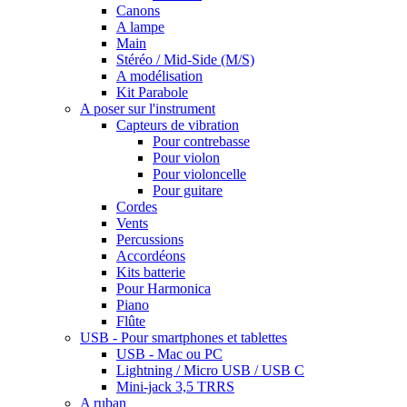
Canons
A lampe
Main
Stéréo / Mid-Side (M/S)
A modélisation
Kit Parabole
A poser sur l'instrument
Capteurs de vibration
Pour contrebasse
Pour violon
Pour violoncelle
Pour guitare
Cordes
Vents
Percussions
Accordéons
Kits batterie
Pour Harmonica
Piano
Flûte
USB - Pour smartphones et tablettes
USB - Mac ou PC
Lightning / Micro USB / USB C
Mini-jack 3,5 TRRS
A ruban