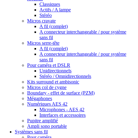
Classiques
Actifs / A lampe
Stéréo
Micros cravate
A fil (complet)
A connecteur interchangeable / pour système
sans fil
Micros serre-tête
A fil (complet)
A connecteur interchangeable / pour système
sans fil
Pour caméra et DSLR
Unidirectionnels
Stéréo / Omnidirectionnels
Kits surround et ambisonic
Micros col de cygne
Boundary - effet de surface (PZM)
Mégaphones
Numériques AES 42
Microphones - AES 42
Interfaces et accessoires
Pupitre amplifié
Ampli sono portable
Systèmes sans fil
Pour caméra