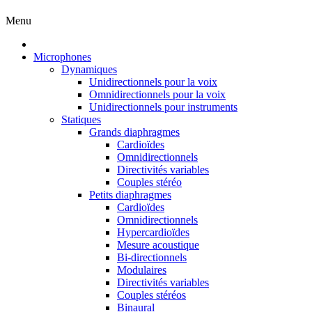
Menu
Microphones
Dynamiques
Unidirectionnels pour la voix
Omnidirectionnels pour la voix
Unidirectionnels pour instruments
Statiques
Grands diaphragmes
Cardioïdes
Omnidirectionnels
Directivités variables
Couples stéréo
Petits diaphragmes
Cardioïdes
Omnidirectionnels
Hypercardioïdes
Mesure acoustique
Bi-directionnels
Modulaires
Directivités variables
Couples stéréos
Binaural