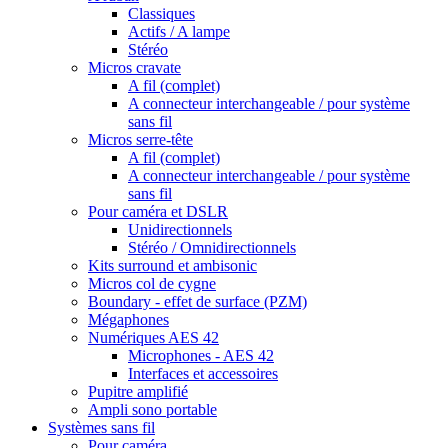
Classiques
Actifs / A lampe
Stéréo
Micros cravate
A fil (complet)
A connecteur interchangeable / pour système
sans fil
Micros serre-tête
A fil (complet)
A connecteur interchangeable / pour système
sans fil
Pour caméra et DSLR
Unidirectionnels
Stéréo / Omnidirectionnels
Kits surround et ambisonic
Micros col de cygne
Boundary - effet de surface (PZM)
Mégaphones
Numériques AES 42
Microphones - AES 42
Interfaces et accessoires
Pupitre amplifié
Ampli sono portable
Systèmes sans fil
Pour caméra