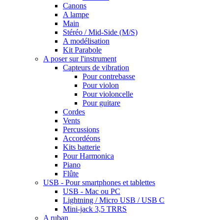
Canons
A lampe
Main
Stéréo / Mid-Side (M/S)
A modélisation
Kit Parabole
A poser sur l'instrument
Capteurs de vibration
Pour contrebasse
Pour violon
Pour violoncelle
Pour guitare
Cordes
Vents
Percussions
Accordéons
Kits batterie
Pour Harmonica
Piano
Flûte
USB - Pour smartphones et tablettes
USB - Mac ou PC
Lightning / Micro USB / USB C
Mini-jack 3,5 TRRS
A ruban