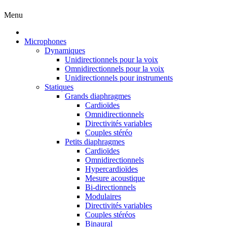
Menu
Microphones
Dynamiques
Unidirectionnels pour la voix
Omnidirectionnels pour la voix
Unidirectionnels pour instruments
Statiques
Grands diaphragmes
Cardioïdes
Omnidirectionnels
Directivités variables
Couples stéréo
Petits diaphragmes
Cardioïdes
Omnidirectionnels
Hypercardioïdes
Mesure acoustique
Bi-directionnels
Modulaires
Directivités variables
Couples stéréos
Binaural