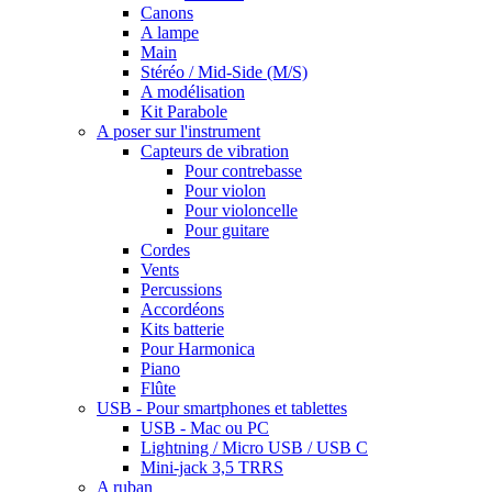
Canons
A lampe
Main
Stéréo / Mid-Side (M/S)
A modélisation
Kit Parabole
A poser sur l'instrument
Capteurs de vibration
Pour contrebasse
Pour violon
Pour violoncelle
Pour guitare
Cordes
Vents
Percussions
Accordéons
Kits batterie
Pour Harmonica
Piano
Flûte
USB - Pour smartphones et tablettes
USB - Mac ou PC
Lightning / Micro USB / USB C
Mini-jack 3,5 TRRS
A ruban