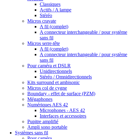
Classiques
Actifs / A lampe
Stéréo
Micros cravate
A fil (complet)
A connecteur interchangeable / pour système
sans fil
Micros serre-tête
A fil (complet)
A connecteur interchangeable / pour système
sans fil
Pour caméra et DSLR
Unidirectionnels
Stéréo / Omnidirectionnels
Kits surround et ambisonic
Micros col de cygne
Boundary - effet de surface (PZM)
Mégaphones
Numériques AES 42
Microphones - AES 42
Interfaces et accessoires
Pupitre amplifié
Ampli sono portable
Systèmes sans fil
Pour caméra