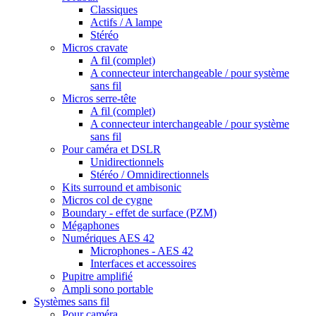
Classiques
Actifs / A lampe
Stéréo
Micros cravate
A fil (complet)
A connecteur interchangeable / pour système
sans fil
Micros serre-tête
A fil (complet)
A connecteur interchangeable / pour système
sans fil
Pour caméra et DSLR
Unidirectionnels
Stéréo / Omnidirectionnels
Kits surround et ambisonic
Micros col de cygne
Boundary - effet de surface (PZM)
Mégaphones
Numériques AES 42
Microphones - AES 42
Interfaces et accessoires
Pupitre amplifié
Ampli sono portable
Systèmes sans fil
Pour caméra