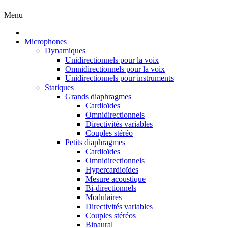
Menu
Microphones
Dynamiques
Unidirectionnels pour la voix
Omnidirectionnels pour la voix
Unidirectionnels pour instruments
Statiques
Grands diaphragmes
Cardioïdes
Omnidirectionnels
Directivités variables
Couples stéréo
Petits diaphragmes
Cardioïdes
Omnidirectionnels
Hypercardioïdes
Mesure acoustique
Bi-directionnels
Modulaires
Directivités variables
Couples stéréos
Binaural