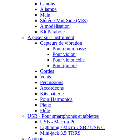
Canons
A lampe
Main
Stéréo / Mid-Side (M/S)
A modélisation
Kit Parabole
A poser sur l'instrument
Capteurs de vibration
Pour contrebasse
Pour violon
Pour violoncelle
Pour guitare
Cordes
Vents
Percussions
Accordéons
Kits batterie
Pour Harmonica
Piano
Flûte
USB - Pour smartphones et tablettes
USB - Mac ou PC
Lightning / Micro USB / USB C
Mini-jack 3,5 TRRS
A ruban