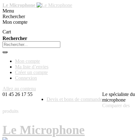
Le Microphone
Menu
Rechercher
Mon compte
Cart
Rechercher
Mon compte
Ma liste d’envies
Créer un compte
Connexion
Allez au contenu
01 45 26 17 55
Le spécialiste du
Devis et bons de commande
microphone
Comparer des
produits
Le Microphone