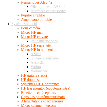
Numériques AES 42
Microphones - AES 42
Interfaces et accessoires
Pupitre amplifié
Ampli sono portable
Systèmes sans fil
Pour caméra
Micro HF main
Micro HF cravate
Pour smartphones
Micro HF serre-tête
Micro HF instrument
A vent
Guitare acoustique
Accordéon
Violon
Violoncelle
HF guitare (jack)
HF doubles
Systèmes HF Conférence
HF Ear monitor (écouteurs intra)
Emetteurs et récepteurs
Capsules pour émetteur main
Alimentations et accessoires
Micro-casque intercom