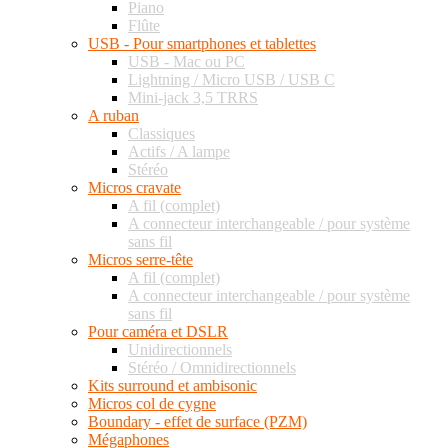
Piano
Flûte
USB - Pour smartphones et tablettes
USB - Mac ou PC
Lightning / Micro USB / USB C
Mini-jack 3,5 TRRS
A ruban
Classiques
Actifs / A lampe
Stéréo
Micros cravate
A fil (complet)
A connecteur interchangeable / pour système
sans fil
Micros serre-tête
A fil (complet)
A connecteur interchangeable / pour système
sans fil
Pour caméra et DSLR
Unidirectionnels
Stéréo / Omnidirectionnels
Kits surround et ambisonic
Micros col de cygne
Boundary - effet de surface (PZM)
Mégaphones