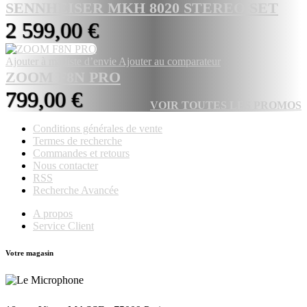
SENNHEISER MKH 8020 STEREO SET
2 599,00 €
Ajouter à ma liste d’envie
Ajouter au comparateur
ZOOM F8N PRO
799,00 €
VOIR TOUTES LES PROMOS
Conditions générales de vente
Termes de recherche
Commandes et retours
Nous contacter
RSS
Recherche Avancée
A propos
Service Client
Votre magasin