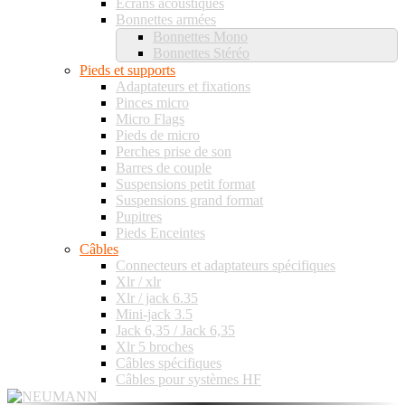
Ecrans acoustiques
Bonnettes armées
Bonnettes Mono
Bonnettes Stéréo
Pieds et supports
Adaptateurs et fixations
Pinces micro
Micro Flags
Pieds de micro
Perches prise de son
Barres de couple
Suspensions petit format
Suspensions grand format
Pupitres
Pieds Enceintes
Câbles
Connecteurs et adaptateurs spécifiques
Xlr / xlr
Xlr / jack 6.35
Mini-jack 3.5
Jack 6,35 / Jack 6,35
Xlr 5 broches
Câbles spécifiques
Câbles pour systèmes HF