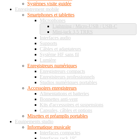
Systèmes visite guidée
Enregistrement mobile
Smartphones et tablettes
Microphones
Lightning / Micro-USB / USB-C
Mini-jack 3,5 TRRS
Interfaces audio
Supports
Câbles et adaptateurs
Système HF sans fil
Lumière
Enregistreurs numériques
Enregistreurs compacts
Enregistreurs professionnels
Studios numériques portables
Accessoires enregistreurs
Alimentations et batteries
Bonnettes anti-vent
Kits d'accessoires et suspensions
Capsules, câbles et options
Mixettes et préamplis portables
Equipements studio
Informatique musicale
Interfaces compactes
Interfaces rack 19"