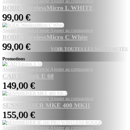
Ajouter à ma liste d’envie
Ajouter au comparateur
RODE WirelessMicro L WHITE
99,00 €
Ajouter à ma liste d’envie
Ajouter au comparateur
RODE WirelessMicro C White
99,00 €
VOIR TOUTES LES NOUVEAUTÉS
Promotions
Ajouter à ma liste d’envie
Ajouter au comparateur
CAD Equitek E 60
149,00 €
Ajouter à ma liste d’envie
Ajouter au comparateur
SENNHEISER MKE 400 MKII
155,00 €
Ajouter à ma liste d’envie
Ajouter au comparateur