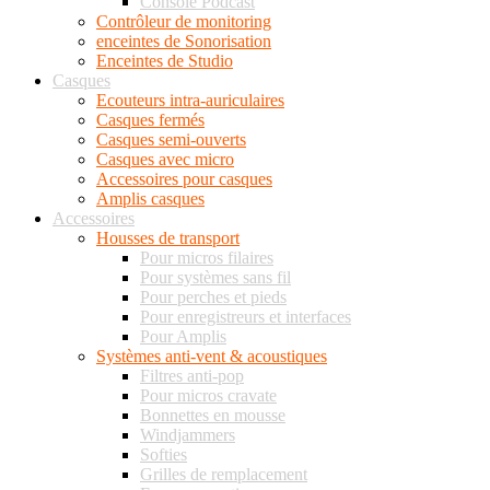
Console Podcast
Contrôleur de monitoring
enceintes de Sonorisation
Enceintes de Studio
Casques
Ecouteurs intra-auriculaires
Casques fermés
Casques semi-ouverts
Casques avec micro
Accessoires pour casques
Amplis casques
Accessoires
Housses de transport
Pour micros filaires
Pour systèmes sans fil
Pour perches et pieds
Pour enregistreurs et interfaces
Pour Amplis
Systèmes anti-vent & acoustiques
Filtres anti-pop
Pour micros cravate
Bonnettes en mousse
Windjammers
Softies
Grilles de remplacement