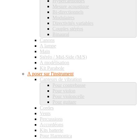
Hypercardioïdes
Mesure acoustique
Bi-directionnels
Modulaires
Directivités variables
Couples stéréos
Binaural
Canons
A lampe
Main
Stéréo / Mid-Side (M/S)
A modélisation
Kit Parabole
A poser sur l'instrument
Capteurs de vibration
Pour contrebasse
Pour violon
Pour violoncelle
Pour guitare
Cordes
Vents
Percussions
Accordéons
Kits batterie
Pour Harmonica