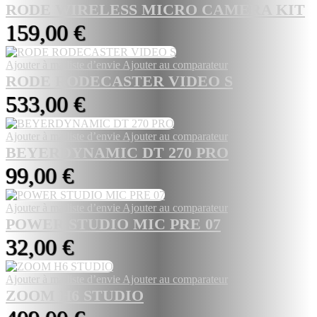
RODE WIRELESS MICRO CAMERA KIT
159,00 €
Ajouter à ma liste d’envie
Ajouter au comparateur
RODE RODECASTER VIDEO S
533,00 €
Ajouter à ma liste d’envie
Ajouter au comparateur
BEYERDYNAMIC DT 270 PRO
99,00 €
Ajouter à ma liste d’envie
Ajouter au comparateur
POWER STUDIO MIC PRE 07
32,00 €
Ajouter à ma liste d’envie
Ajouter au comparateur
ZOOM H6 STUDIO