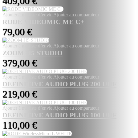
409,00 €
Ajouter à ma liste d’envie
Ajouter au comparateur
RODE VIDEOMIC ME C+
79,00 €
Ajouter à ma liste d’envie
Ajouter au comparateur
ZOOM H5 STUDIO
379,00 €
Ajouter à ma liste d’envie
Ajouter au comparateur
DEFINITIVE AUDIO PLUG 200 UHF
219,00 €
Ajouter à ma liste d’envie
Ajouter au comparateur
DEFINITIVE AUDIO PLUG 100 UHF
110,00 €