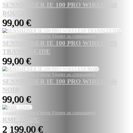
SENNHEISER IE 100 PRO WIRELESS
ROUGE
99,00 €
Ajouter à ma liste d’envie
Ajouter au comparateur
SENNHEISER IE 100 PRO WIRELESS
TRANSLUCIDE
99,00 €
Ajouter à ma liste d’envie
Ajouter au comparateur
SENNHEISER IE 100 PRO WIRELESS
NOIR
99,00 €
Ajouter à ma liste d’envie
Ajouter au comparateur
RME 12MIC
2 199,00 €