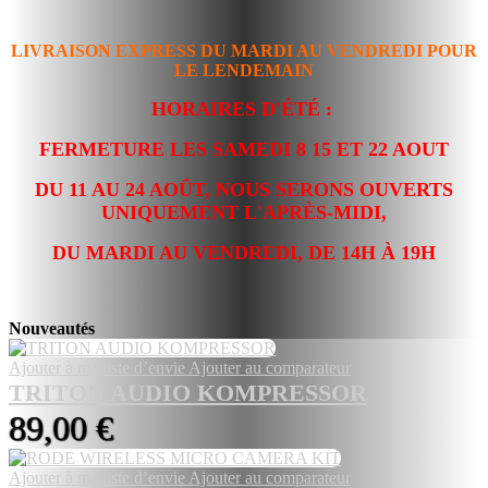
LIVRAISON EXPRESS DU MARDI AU VENDREDI POUR
LE LENDEMAIN
HORAIRES D'ÉTÉ :
FERMETURE LES SAMEDI 8 15 ET 22 AOUT
DU 11 AU 24 AOÛT, NOUS SERONS OUVERTS
UNIQUEMENT L'APRÈS-MIDI,
DU MARDI AU VENDREDI, DE 14H À 19H
Nouveautés
Ajouter à ma liste d’envie
Ajouter au comparateur
TRITON AUDIO KOMPRESSOR
89,00 €
Ajouter à ma liste d’envie
Ajouter au comparateur