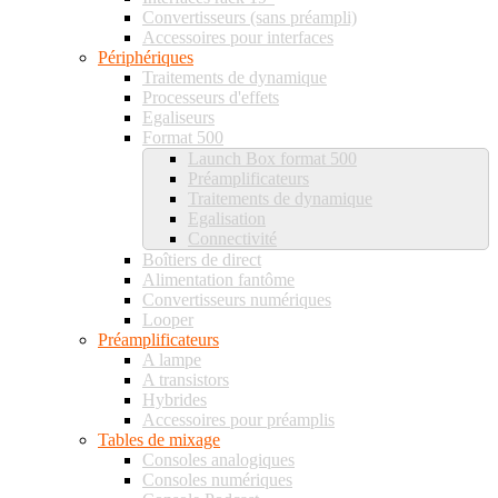
Convertisseurs (sans préampli)
Accessoires pour interfaces
Périphériques
Traitements de dynamique
Processeurs d'effets
Egaliseurs
Format 500
Launch Box format 500
Préamplificateurs
Traitements de dynamique
Egalisation
Connectivité
Boîtiers de direct
Alimentation fantôme
Convertisseurs numériques
Looper
Préamplificateurs
A lampe
A transistors
Hybrides
Accessoires pour préamplis
Tables de mixage
Consoles analogiques
Consoles numériques