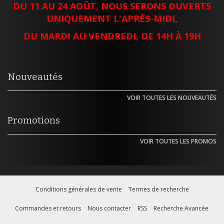
DU 11 AU 24 AOÛT, NOUS SERONS OUVERTS
UNIQUEMENT L'APRÈS-MIDI,
DU MARDI AU VENDREDI, DE 14H À 19H
Nouveautés
VOIR TOUTES LES NOUVEAUTÉS
Promotions
VOIR TOUTES LES PROMOS
Conditions générales de vente
Termes de recherche
Commandes et retours
Nous contacter
RSS
Recherche Avancée